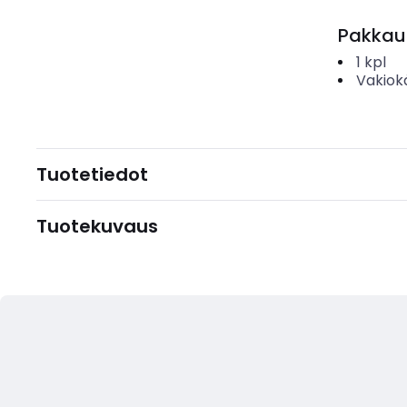
Pakkau
1
kpl
Vakiok
Tuotetiedot
Tuotekuvaus