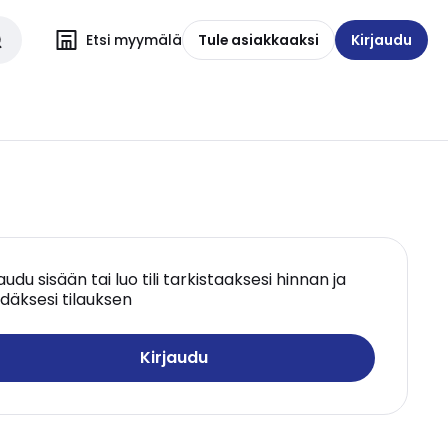
Etsi myymälä
Tule asiakkaaksi
Kirjaudu
jaudu sisään tai luo tili tarkistaaksesi hinnan ja
däksesi tilauksen
Kirjaudu