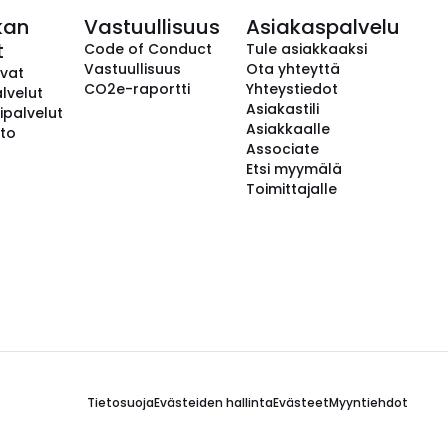
kan
Vastuullisuus
Asiakaspalvelu
t
Code of Conduct
Tule asiakkaaksi
Vastuullisuus
Ota yhteyttä
avat
CO2e-raportti
Yhteystiedot
lvelut
Asiakastili
ipalvelut
Asiakkaalle
to
Associate
Etsi myymälä
Toimittajalle
Tietosuoja
Evästeiden hallinta
Evästeet
Myyntiehdot