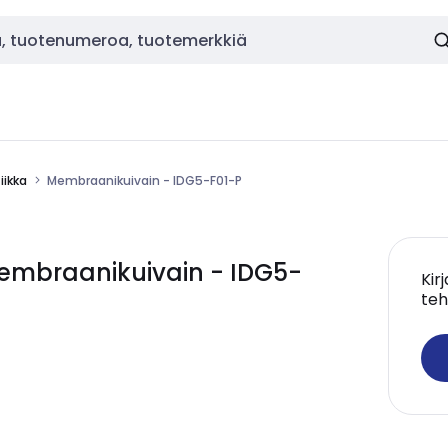
ikka
Membraanikuivain - IDG5-F01-P
mbraanikuivain - IDG5-
Kir
teh