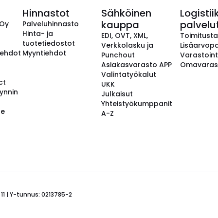
Hinnastot
Sähköinen
Logistii
kauppa
palvelu
 Oy
Palveluhinnasto
Hinta- ja
EDI, OVT, XML,
Toimitust
tuotetiedostot
Verkkolasku ja
Lisäarvopa
aehdot
Myyntiehdot
Punchout
Varastoint
Asiakasvarasto APP
Omavaras
Valintatyökalut
ct
UKK
ynnin
Julkaisut
Yhteistyökumppanit
se
A-Z
 11 | Y-tunnus: 0213785-2