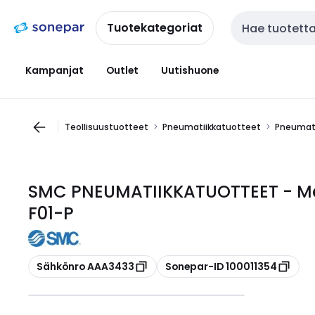
Siirry
Siirry
navigointiin
sisältöön
Tuotekategoriat
Haku
Kampanjat
Outlet
Uutishuone
Teollisuustuotteet
Pneumatiikkatuotteet
Pneumati
SMC PNEUMATIIKKATUOTTEET - Me
F01-P
Kopioi
Kopioi
Sähkönro AAA3433
Sonepar-ID 100011354