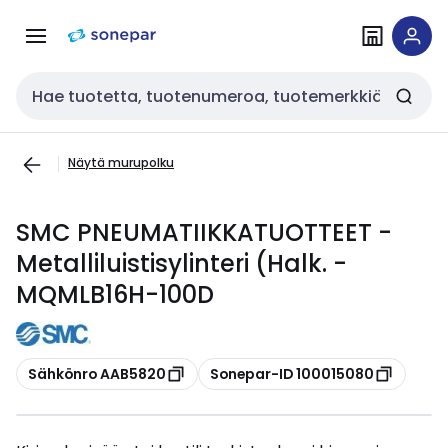
Siirry
Siirry
navigointiin
sisältöön
Haku
Näytä murupolku
SMC PNEUMATIIKKATUOTTEET -
Metalliluistisylinteri (Halk. -
MQMLB16H-100D
Kopioi
Kopioi
Sähkönro AAB5820
Sonepar-ID 100015080