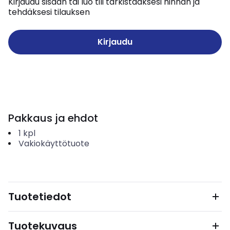
Kirjaudu sisään tai luo tili tarkistaaksesi hinnan ja
tehdäksesi tilauksen
Kirjaudu
Pakkaus ja ehdot
1
kpl
Vakiokäyttötuote
Tuotetiedot
Tuotekuvaus