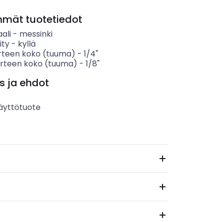
mmät tuotetiedot
ali
-
messinki
ity
-
kyllä
erteen koko (tuuma)
-
1/4"
erteen koko (tuuma)
-
1/8"
s ja ehdot
äyttötuote