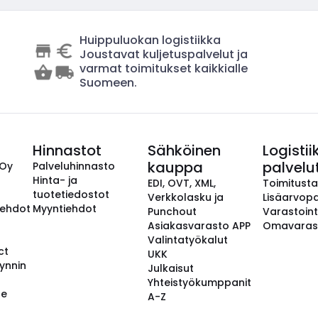
Huippuluokan logistiikka
Joustavat kuljetuspalvelut ja
varmat toimitukset kaikkialle
Suomeen.
Hinnastot
Sähköinen
Logistii
kauppa
palvelu
 Oy
Palveluhinnasto
Hinta- ja
EDI, OVT, XML,
Toimitust
tuotetiedostot
Verkkolasku ja
Lisäarvopa
aehdot
Myyntiehdot
Punchout
Varastoint
Asiakasvarasto APP
Omavaras
Valintatyökalut
ct
UKK
ynnin
Julkaisut
Yhteistyökumppanit
se
A-Z