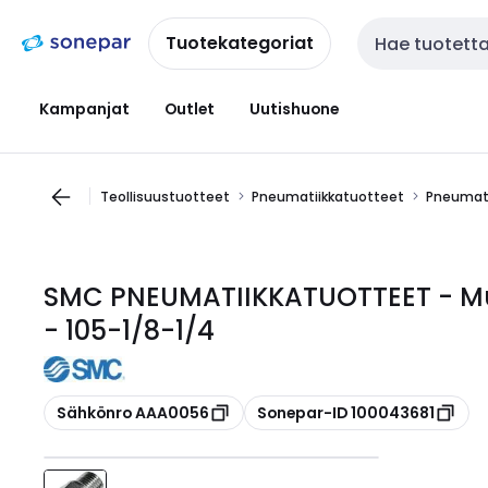
Siirry
Siirry
navigointiin
sisältöön
Tuotekategoriat
Haku
Kampanjat
Outlet
Uutishuone
Teollisuustuotteet
Pneumatiikkatuotteet
Pneumati
SMC PNEUMATIIKKATUOTTEET - Mu
- 105-1/8-1/4
Kopioi
Kopioi
Sähkönro AAA0056
Sonepar-ID 100043681