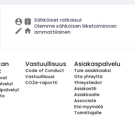
Sähköiset ratkaisut
Olemme sähköisen liiketoiminnan
ammattilainen
kan
Vastuullisuus
Asiakaspalvelu
t
Code of Conduct
Tule asiakkaaksi
Vastuullisuus
Ota yhteyttä
avat
CO2e-raportti
Yhteystiedot
lvelut
Asiakastili
ipalvelut
Asiakkaalle
to
Associate
Etsi myymälä
Toimittajalle