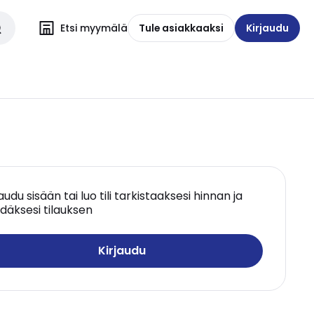
Etsi myymälä
Tule asiakkaaksi
Kirjaudu
jaudu sisään tai luo tili tarkistaaksesi hinnan ja
däksesi tilauksen
Kirjaudu