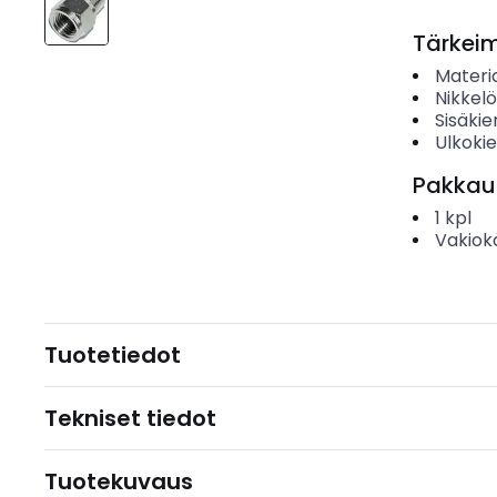
Tärkei
Materia
Nikkelö
Sisäki
Ulkoki
Pakkau
1
kpl
Vakiok
Tuotetiedot
Tekniset tiedot
Tuotekuvaus