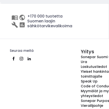
+170 000 tuotetta
Suomen laajin
sähkötarvikevalikoima
Seuraa meitä
Yritys
Sonepar Suomi
Ura
Laskutustiedot
Yleiset hankint
toimittajalle
Speak Up
Code of Condu
Myymälät ja my
yhteystiedot
Sonepar Purpo
Vierailijaohje