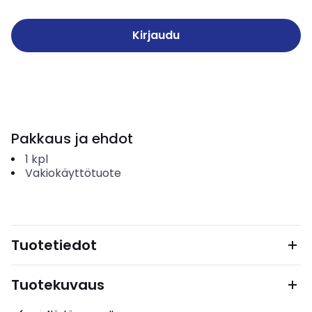
Kirjaudu
Pakkaus ja ehdot
1
kpl
Vakiokäyttötuote
Tuotetiedot
Tuotekuvaus