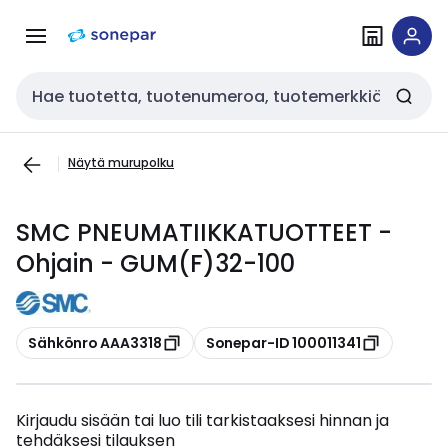
Siirry
Siirry
navigointiin
sisältöön
Haku
Näytä murupolku
SMC PNEUMATIIKKATUOTTEET -
Ohjain - GUM(F)32-100
Kopioi
Kopioi
Sähkönro AAA3318
Sonepar-ID 100011341
Kirjaudu sisään tai luo tili tarkistaaksesi hinnan ja
tehdäksesi tilauksen