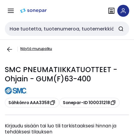
Siirry
Siirry
navigointiin
sisältöön
Haku
Näytä murupolku
SMC PNEUMATIIKKATUOTTEET -
Ohjain - GUM(F)63-400
Kopioi
Kopioi
Sähkönro AAA3358
Sonepar-ID 100031218
Kirjaudu sisään tai luo tili tarkistaaksesi hinnan ja
tehdäksesi tilauksen