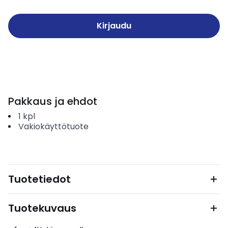
Kirjaudu
Pakkaus ja ehdot
1
kpl
Vakiokäyttötuote
Tuotetiedot
Tuotekuvaus