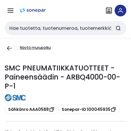
Siirry
Siirry
navigointiin
sisältöön
Haku
Näytä murupolku
SMC PNEUMATIIKKATUOTTEET -
Paineensäädin - ARBQ4000-00-
P-1
Kopioi
Kopioi
Sähkönro AAA0588
Sonepar-ID 100045935