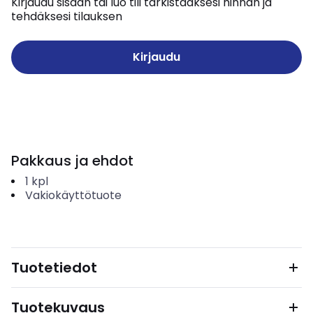
Kirjaudu sisään tai luo tili tarkistaaksesi hinnan ja
tehdäksesi tilauksen
Kirjaudu
Pakkaus ja ehdot
1
kpl
Vakiokäyttötuote
Tuotetiedot
Tuotekuvaus