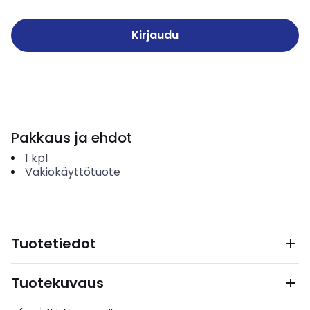
Kirjaudu
Pakkaus ja ehdot
1
kpl
Vakiokäyttötuote
Tuotetiedot
Tuotekuvaus