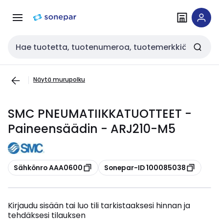
Siirry
Siirry
navigointiin
sisältöön
Haku
Näytä murupolku
SMC PNEUMATIIKKATUOTTEET -
Paineensäädin - ARJ210-M5
Kopioi
Kopioi
Sähkönro AAA0600
Sonepar-ID 100085038
Kirjaudu sisään tai luo tili tarkistaaksesi hinnan ja
tehdäksesi tilauksen