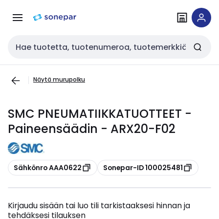
Siirry
Siirry
navigointiin
sisältöön
Haku
Näytä murupolku
SMC PNEUMATIIKKATUOTTEET -
Paineensäädin - ARX20-F02
Kopioi
Kopioi
Sähkönro AAA0622
Sonepar-ID 100025481
Kirjaudu sisään tai luo tili tarkistaaksesi hinnan ja
tehdäksesi tilauksen