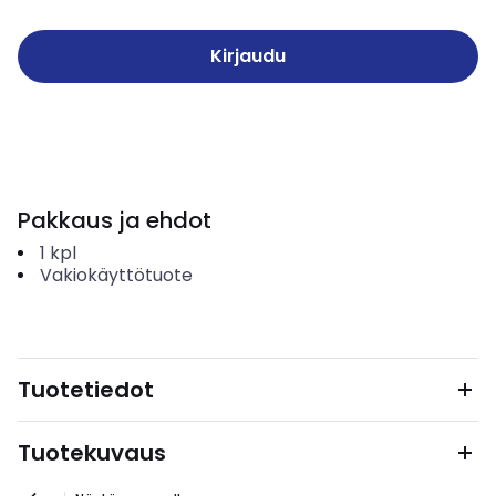
Kirjaudu
Pakkaus ja ehdot
1
kpl
Vakiokäyttötuote
Tuotetiedot
Tuotekuvaus