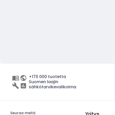
+170 000 tuotetta
Suomen laajin
sähkötarvikevalikoima
Seuraa meitä
Yritys