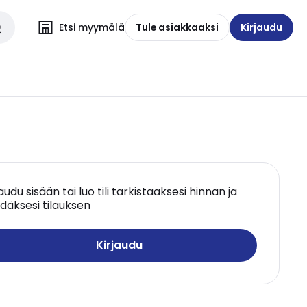
Etsi myymälä
Tule asiakkaaksi
Kirjaudu
jaudu sisään tai luo tili tarkistaaksesi hinnan ja
däksesi tilauksen
Kirjaudu