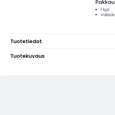
Pakkau
1
kpl
Vakiok
Tuotetiedot
Tuotekuvaus