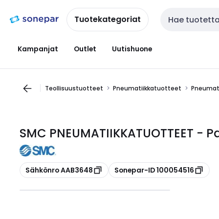
Siirry
Siirry
navigointiin
sisältöön
Tuotekategoriat
Haku
Kampanjat
Outlet
Uutishuone
Teollisuustuotteet
Pneumatiikkatuotteet
Pneumati
SMC PNEUMATIIKKATUOTTEET - Pai
Kopioi
Kopioi
Sähkönro AAB3648
Sonepar-ID 100054516