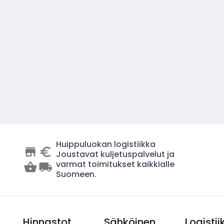
Huippuluokan logistiikka
Joustavat kuljetuspalvelut ja
varmat toimitukset kaikkialle
Suomeen.
Hinnastot
Sähköinen
Logistii