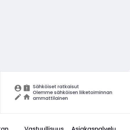
Sähköiset ratkaisut
Olemme sähköisen liiketoiminnan
ammattilainen
kan
Vastuullisuus
Asiakaspalvelu