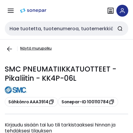
Siirry
Siirry
navigointiin
sisältöön
Haku
Näytä murupolku
SMC PNEUMATIIKKATUOTTEET -
Pikaliitin - KK4P-06L
Kopioi
Kopioi
Sähkönro AAA3914
Sonepar-ID 100110784
Kirjaudu sisään tai luo tili tarkistaaksesi hinnan ja
tehdäksesi tilauksen