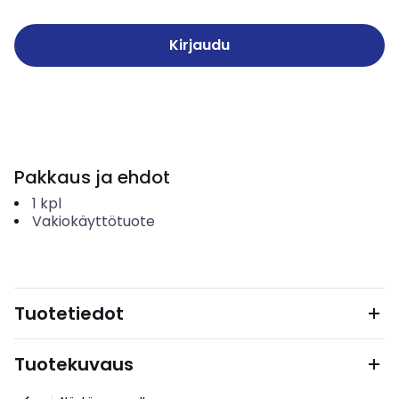
Kirjaudu
Pakkaus ja ehdot
1
kpl
Vakiokäyttötuote
Tuotetiedot
Tuotekuvaus