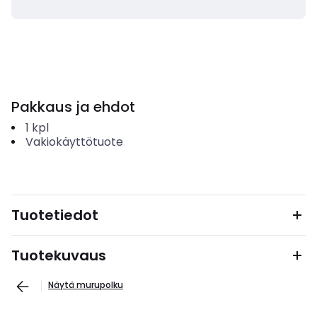
Pakkaus ja ehdot
1
kpl
Vakiokäyttötuote
Tuotetiedot
Tuotekuvaus
Näytä murupolku