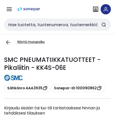
Siirry
Siirry
navigointiin
sisältöön
Haku
Näytä murupolku
SMC PNEUMATIIKKATUOTTEET -
Pikaliitin - KK4S-06E
Kopioi
Kopioi
Sähkönro AAA3935
Sonepar-ID 100090862
Kirjaudu sisään tai luo tili tarkistaaksesi hinnan ja
tehdäksesi tilauksen