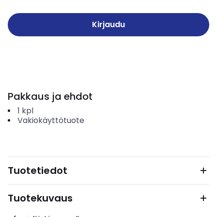
Kirjaudu
Pakkaus ja ehdot
1
kpl
Vakiokäyttötuote
Tuotetiedot
Tuotekuvaus