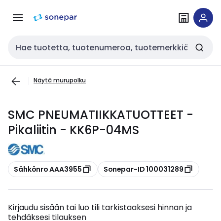
Siirry
Siirry
navigointiin
sisältöön
Haku
Näytä murupolku
SMC PNEUMATIIKKATUOTTEET -
Pikaliitin - KK6P-04MS
Kopioi
Kopioi
Sähkönro AAA3955
Sonepar-ID 100031289
Kirjaudu sisään tai luo tili tarkistaaksesi hinnan ja
tehdäksesi tilauksen