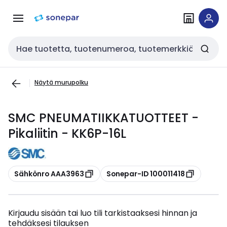
Siirry
Siirry
navigointiin
sisältöön
Haku
Näytä murupolku
SMC PNEUMATIIKKATUOTTEET -
Pikaliitin - KK6P-16L
Kopioi
Kopioi
Sähkönro AAA3963
Sonepar-ID 100011418
Kirjaudu sisään tai luo tili tarkistaaksesi hinnan ja
tehdäksesi tilauksen