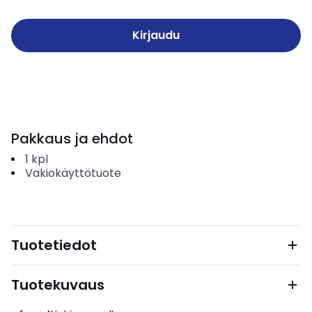
Kirjaudu
Pakkaus ja ehdot
1
kpl
Vakiokäyttötuote
Tuotetiedot
Tuotekuvaus