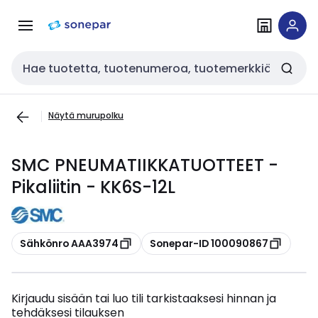
Siirry
Siirry
navigointiin
sisältöön
Haku
Näytä murupolku
SMC PNEUMATIIKKATUOTTEET -
Pikaliitin - KK6S-12L
Kopioi
Kopioi
Sähkönro AAA3974
Sonepar-ID 100090867
Kirjaudu sisään tai luo tili tarkistaaksesi hinnan ja
tehdäksesi tilauksen