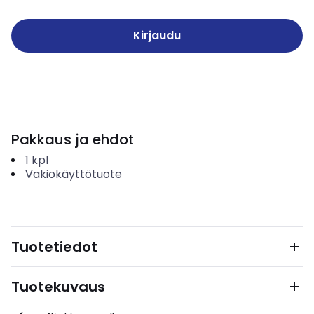
Kirjaudu
Pakkaus ja ehdot
1
kpl
Vakiokäyttötuote
Tuotetiedot
Tuotekuvaus