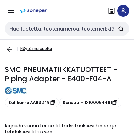
Siirry
Siirry
navigointiin
sisältöön
Haku
Näytä murupolku
SMC PNEUMATIIKKATUOTTEET -
Piping Adapter - E400-F04-A
Kopioi
Kopioi
Sähkönro AAB3249
Sonepar-ID 100054461
Kirjaudu sisään tai luo tili tarkistaaksesi hinnan ja
tehdäksesi tilauksen