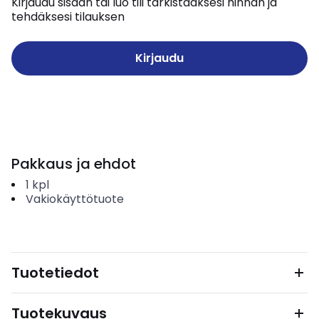
Kirjaudu sisään tai luo tili tarkistaaksesi hinnan ja
tehdäksesi tilauksen
Kirjaudu
Pakkaus ja ehdot
1
kpl
Vakiokäyttötuote
Tuotetiedot
Tuotekuvaus