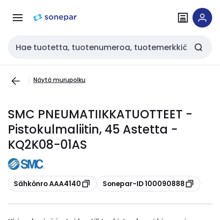
Siirry
Siirry
navigointiin
sisältöön
Haku
Näytä murupolku
SMC PNEUMATIIKKATUOTTEET -
Pistokulmaliitin, 45 Astetta -
KQ2K08-01AS
Kopioi
Kopioi
Sähkönro AAA4140
Sonepar-ID 100090888