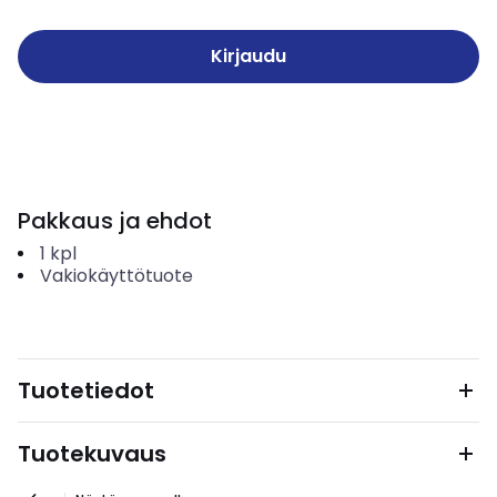
Kirjaudu
Pakkaus ja ehdot
1
kpl
Vakiokäyttötuote
Tuotetiedot
Tuotekuvaus