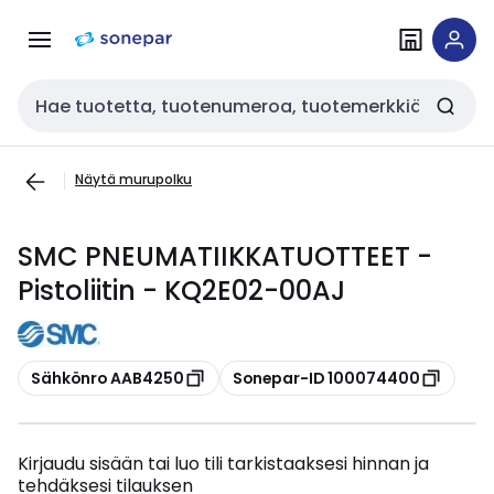
Siirry
Siirry
navigointiin
sisältöön
Haku
Näytä murupolku
SMC PNEUMATIIKKATUOTTEET -
Pistoliitin - KQ2E02-00AJ
Kopioi
Kopioi
Sähkönro AAB4250
Sonepar-ID 100074400
Kirjaudu sisään tai luo tili tarkistaaksesi hinnan ja
tehdäksesi tilauksen