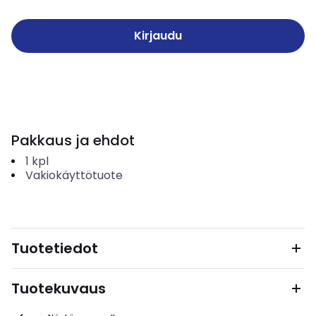
Kirjaudu
Pakkaus ja ehdot
1
kpl
Vakiokäyttötuote
Tuotetiedot
Tuotekuvaus