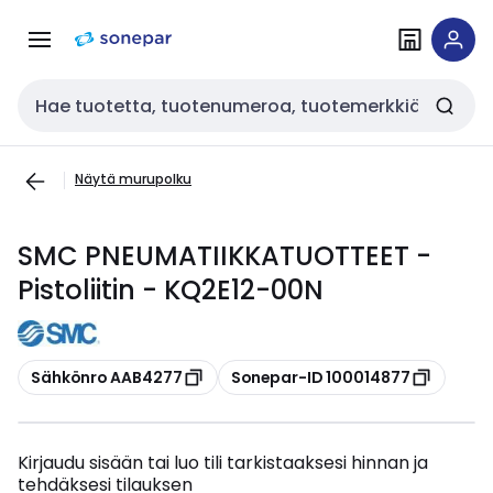
Siirry
Siirry
navigointiin
sisältöön
Haku
Näytä murupolku
SMC PNEUMATIIKKATUOTTEET -
Pistoliitin - KQ2E12-00N
Kopioi
Kopioi
Sähkönro AAB4277
Sonepar-ID 100014877
Kirjaudu sisään tai luo tili tarkistaaksesi hinnan ja
tehdäksesi tilauksen