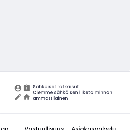
Sähköiset ratkaisut
Olemme sähköisen liiketoiminnan
ammattilainen
kan
Vastuullisuus
Asiakaspalvelu