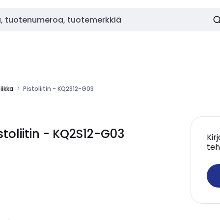
ikka
Pistoliitin - KQ2S12-G03
oliitin - KQ2S12-G03
Kir
teh