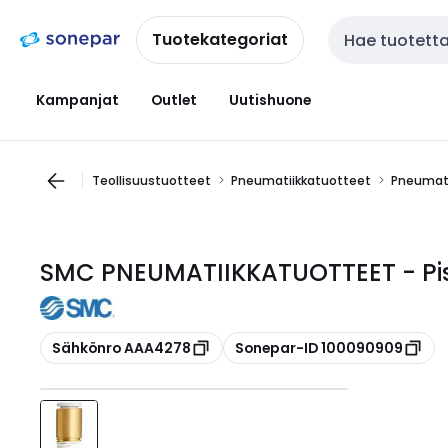
Siirry
Siirry
navigointiin
sisältöön
Tuotekategoriat
Haku
Kampanjat
Outlet
Uutishuone
Teollisuustuotteet
Pneumatiikkatuotteet
Pneumati
SMC PNEUMATIIKKATUOTTEET - Pist
Kopioi
Kopioi
Sähkönro AAA4278
Sonepar-ID 100090909