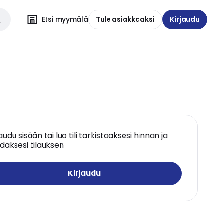
Etsi myymälä
Tule asiakkaaksi
Kirjaudu
jaudu sisään tai luo tili tarkistaaksesi hinnan ja
däksesi tilauksen
Kirjaudu