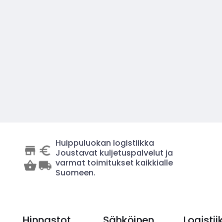
Huippuluokan logistiikka
Joustavat kuljetuspalvelut ja
varmat toimitukset kaikkialle
Suomeen.
Hinnastot
Sähköinen
Logistii