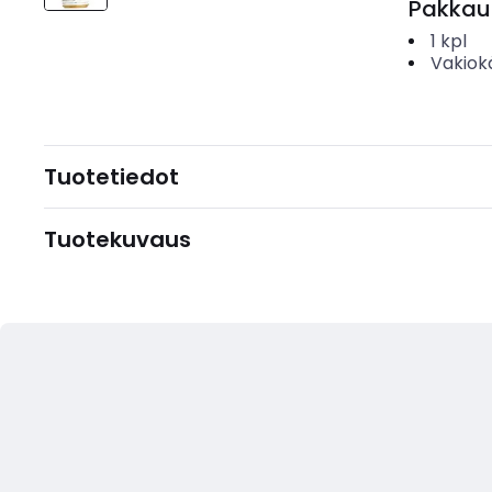
Pakkau
1
kpl
Vakiok
Tuotetiedot
Tuotekuvaus