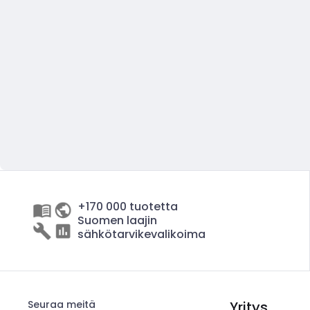
+170 000 tuotetta
Suomen laajin
sähkötarvikevalikoima
Seuraa meitä
Yritys