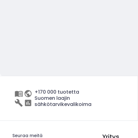
+170 000 tuotetta
Suomen laajin
sähkötarvikevalikoima
Seuraa meitä
Yritys