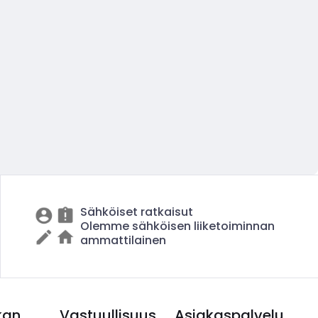
Sähköiset ratkaisut
Olemme sähköisen liiketoiminnan
ammattilainen
kan
Vastuullisuus
Asiakaspalvelu