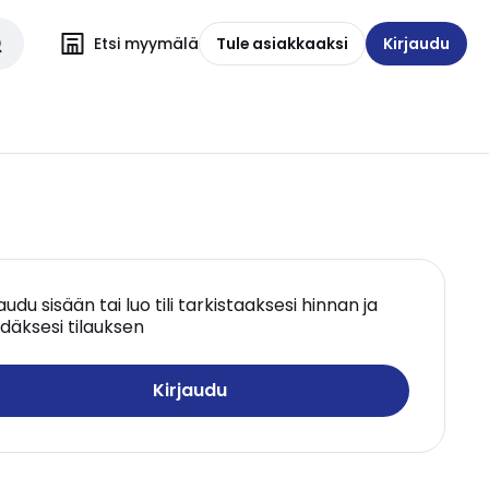
Etsi myymälä
Tule asiakkaaksi
Kirjaudu
jaudu sisään tai luo tili tarkistaaksesi hinnan ja
däksesi tilauksen
Kirjaudu