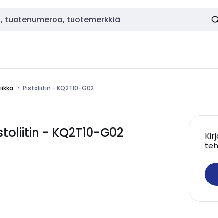
ikka
Pistoliitin - KQ2T10-G02
oliitin - KQ2T10-G02
Kir
teh