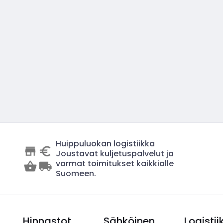
Huippuluokan logistiikka
Joustavat kuljetuspalvelut ja
varmat toimitukset kaikkialle
Suomeen.
Hinnastot
Sähköinen
Logistii