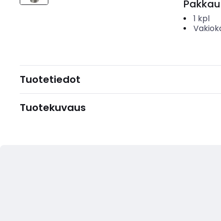
Pakkau
1
kpl
Vakiok
Tuotetiedot
Tuotekuvaus