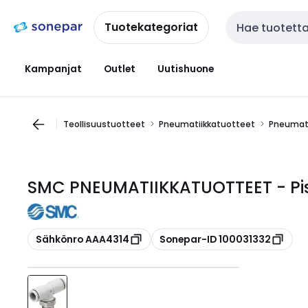
Siirry
Siirry
navigointiin
sisältöön
Tuotekategoriat
Haku
Kampanjat
Outlet
Uutishuone
Teollisuustuotteet
Pneumatiikkatuotteet
Pneumati
SMC PNEUMATIIKKATUOTTEET - Pist
Kopioi
Kopioi
Sähkönro AAA4314
Sonepar-ID 100031332