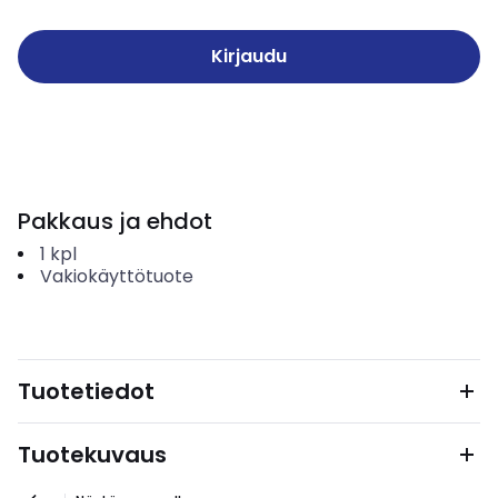
Kirjaudu
Pakkaus ja ehdot
1
kpl
Vakiokäyttötuote
Tuotetiedot
Tuotekuvaus