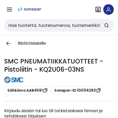
Siirry
Siirry
navigointiin
sisältöön
Haku
Näytä murupolku
SMC PNEUMATIIKKATUOTTEET -
Pistoliitin - KQ2U06-03NS
Kopioi
Kopioi
Sähkönro AAB4591
Sonepar-ID 100114283
Kirjaudu sisään tai luo tili tarkistaaksesi hinnan ja
tehdäksesi tilauksen