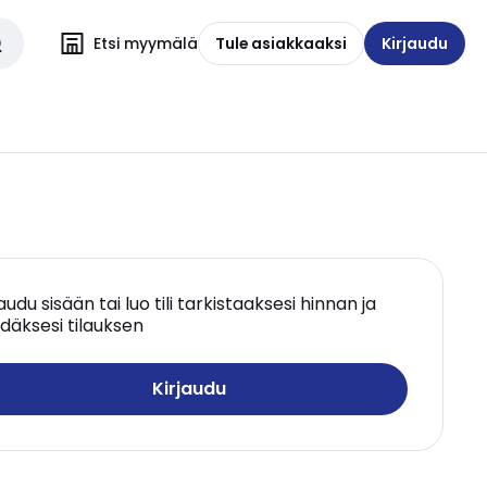
Etsi myymälä
Tule asiakkaaksi
Kirjaudu
jaudu sisään tai luo tili tarkistaaksesi hinnan ja
däksesi tilauksen
Kirjaudu