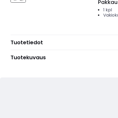
Pakkau
1
kpl
Vakiok
Tuotetiedot
Tuotekuvaus