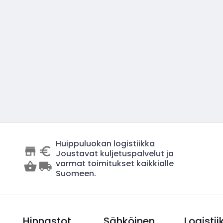
Huippuluokan logistiikka
Joustavat kuljetuspalvelut ja
varmat toimitukset kaikkialle
Suomeen.
Hinnastot
Sähköinen
Logistii