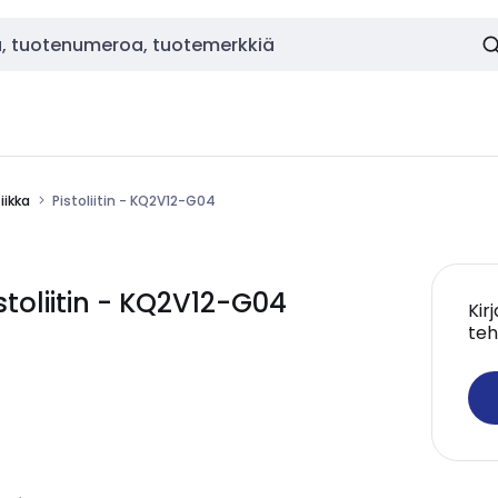
ikka
Pistoliitin - KQ2V12-G04
oliitin - KQ2V12-G04
Kir
teh