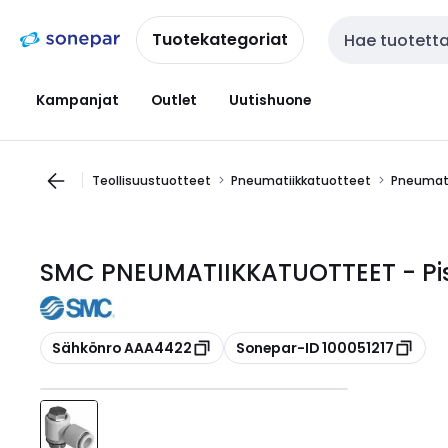
Siirry
Siirry
navigointiin
sisältöön
Tuotekategoriat
Haku
Kampanjat
Outlet
Uutishuone
Teollisuustuotteet
Pneumatiikkatuotteet
Pneumati
SMC PNEUMATIIKKATUOTTEET - Pist
Kopioi
Kopioi
Sähkönro AAA4422
Sonepar-ID 100051217