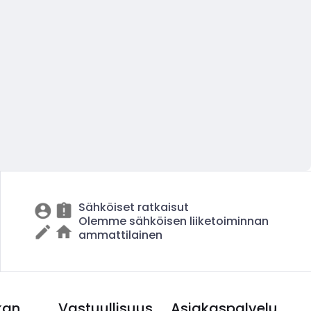
Sähköiset ratkaisut
Olemme sähköisen liiketoiminnan
ammattilainen
kan
Vastuullisuus
Asiakaspalvelu