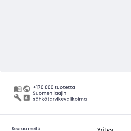
+170 000 tuotetta
Suomen laajin
sähkötarvikevalikoima
Seuraa meitä
Yritys