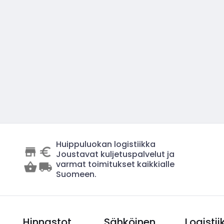
Huippuluokan logistiikka
Joustavat kuljetuspalvelut ja
varmat toimitukset kaikkialle
Suomeen.
Hinnastot
Sähköinen
Logistii