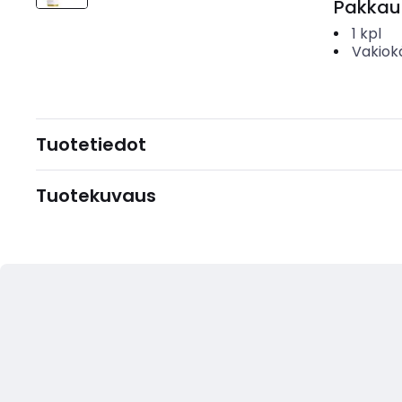
Pakkau
1
kpl
Vakiok
Tuotetiedot
Tuotekuvaus