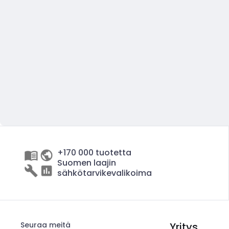
+170 000 tuotetta
Suomen laajin
sähkötarvikevalikoima
Seuraa meitä
Yritys