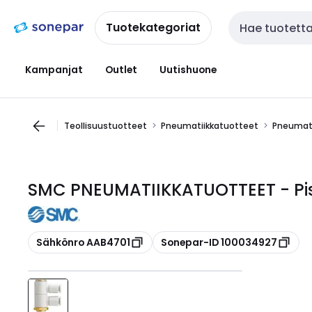
Siirry
Siirry
navigointiin
sisältöön
Tuotekategoriat
Haku
Kampanjat
Outlet
Uutishuone
Teollisuustuotteet
Pneumatiikkatuotteet
Pneumati
SMC PNEUMATIIKKATUOTTEET - Pist
Kopioi
Kopioi
Sähkönro AAB4701
Sonepar-ID 100034927