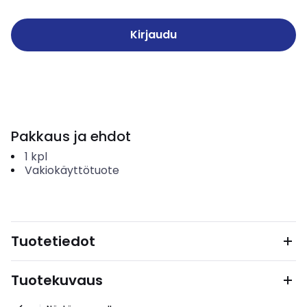
Kirjaudu
Pakkaus ja ehdot
1
kpl
Vakiokäyttötuote
Tuotetiedot
Tuotekuvaus