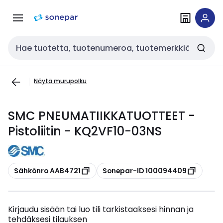
Siirry
Siirry
navigointiin
sisältöön
Haku
Näytä murupolku
SMC PNEUMATIIKKATUOTTEET -
Pistoliitin - KQ2VF10-03NS
Kopioi
Kopioi
Sähkönro AAB4721
Sonepar-ID 100094409
Kirjaudu sisään tai luo tili tarkistaaksesi hinnan ja
tehdäksesi tilauksen