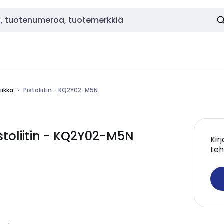
ikka
Pistoliitin - KQ2Y02-M5N
toliitin - KQ2Y02-M5N
Kir
teh