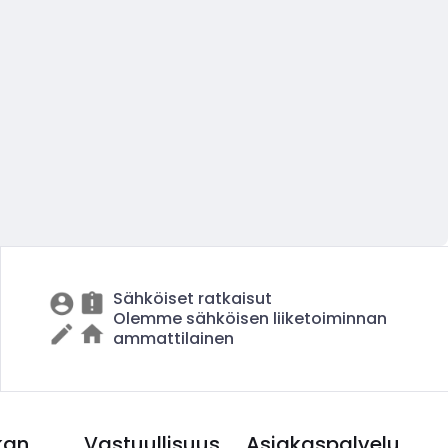
Sähköiset ratkaisut
Olemme sähköisen liiketoiminnan
ammattilainen
kan
Vastuullisuus
Asiakaspalvelu