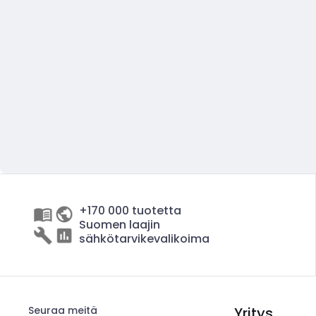
+170 000 tuotetta
Suomen laajin
sähkötarvikevalikoima
Seuraa meitä
Yritys