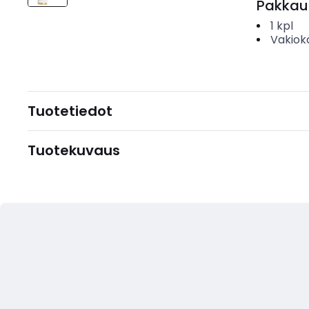
Pakkau
1
kpl
Vakiok
Tuotetiedot
Tuotekuvaus