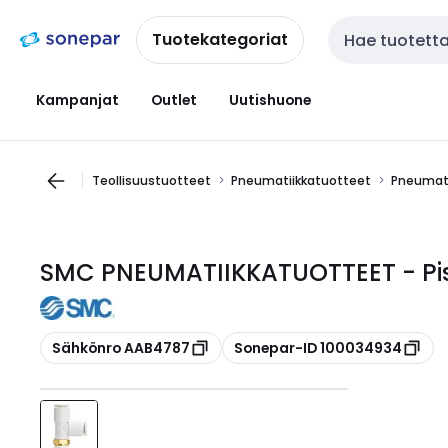
Siirry
Siirry
navigointiin
sisältöön
Tuotekategoriat
Haku
Kampanjat
Outlet
Uutishuone
Teollisuustuotteet
Pneumatiikkatuotteet
Pneumati
SMC PNEUMATIIKKATUOTTEET - Pis
Kopioi
Kopioi
Sähkönro AAB4787
Sonepar-ID 100034934