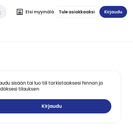
Etsi myymälä
Tule asiakkaaksi
Kirjaudu
jaudu sisään tai luo tili tarkistaaksesi hinnan ja
däksesi tilauksen
Kirjaudu