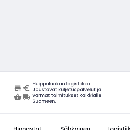
Huippuluokan logistiikka
Joustavat kuljetuspalvelut ja
varmat toimitukset kaikkialle
Suomeen.
Hinnastot
Sähköinen
Logistii