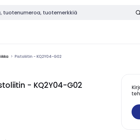
ikka
Pistoliitin - KQ2Y04-G02
oliitin - KQ2Y04-G02
Kir
teh