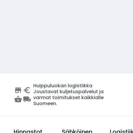
Huippuluokan logistiikka
Joustavat kuljetuspalvelut ja
varmat toimitukset kaikkialle
Suomeen.
Hinnastot
Sähköinen
Logistii