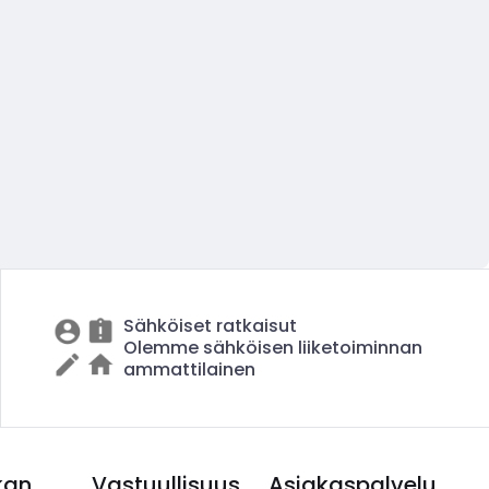
Sähköiset ratkaisut
Olemme sähköisen liiketoiminnan
ammattilainen
kan
Vastuullisuus
Asiakaspalvelu