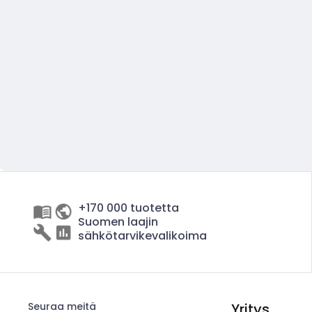
+170 000 tuotetta
Suomen laajin
sähkötarvikevalikoima
Seuraa meitä
Yritys