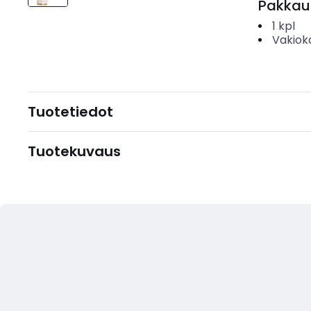
Pakkau
1
kpl
Vakiok
Tuotetiedot
Tuotekuvaus