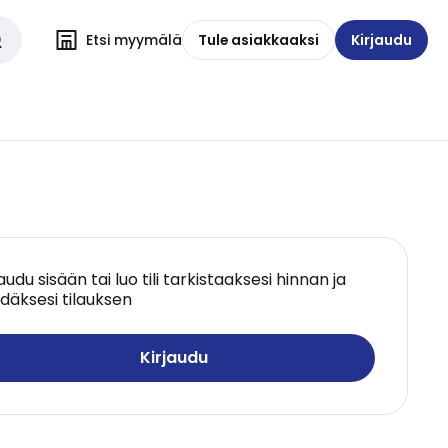
Etsi myymälä
Tule asiakkaaksi
Kirjaudu
jaudu sisään tai luo tili tarkistaaksesi hinnan ja
däksesi tilauksen
Kirjaudu