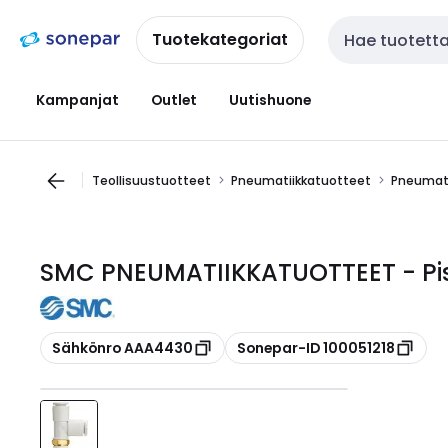
Siirry
Siirry
navigointiin
sisältöön
Tuotekategoriat
Haku
Kampanjat
Outlet
Uutishuone
Teollisuustuotteet
Pneumatiikkatuotteet
Pneumati
SMC PNEUMATIIKKATUOTTEET - Pist
Kopioi
Kopioi
Sähkönro AAA4430
Sonepar-ID 100051218