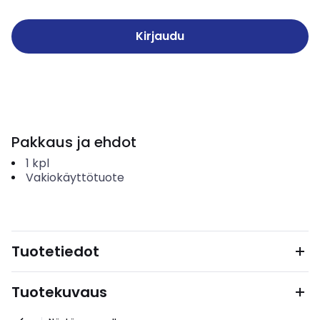
Kirjaudu
Pakkaus ja ehdot
1
kpl
Vakiokäyttötuote
Tuotetiedot
Tuotekuvaus