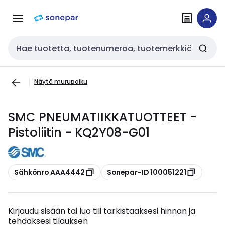
Siirry
Siirry
navigointiin
sisältöön
Haku
Näytä murupolku
SMC PNEUMATIIKKATUOTTEET -
Pistoliitin - KQ2Y08-G01
Kopioi
Kopioi
Sähkönro AAA4442
Sonepar-ID 100051221
Kirjaudu sisään tai luo tili tarkistaaksesi hinnan ja
tehdäksesi tilauksen