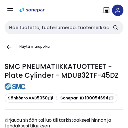
Siirry
Siirry
navigointiin
sisältöön
Haku
Näytä murupolku
SMC PNEUMATIIKKATUOTTEET -
Plate Cylinder - MDUB32TF-45DZ
Kopioi
Kopioi
Sähkönro AAB5050
Sonepar-ID 100054694
Kirjaudu sisään tai luo tili tarkistaaksesi hinnan ja
tehdäksesi tilauksen