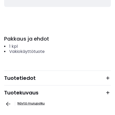
Pakkaus ja ehdot
1
kpl
Vakiokäyttötuote
Tuotetiedot
Tuotekuvaus
Näytä murupolku