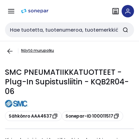
Siirry
Siirry
navigointiin
sisältöön
Haku
Näytä murupolku
SMC PNEUMATIIKKATUOTTEET -
Plug-In Supistusliitin - KQB2R04-
06
Kopioi
Kopioi
Sähkönro AAA4637
Sonepar-ID 100011517