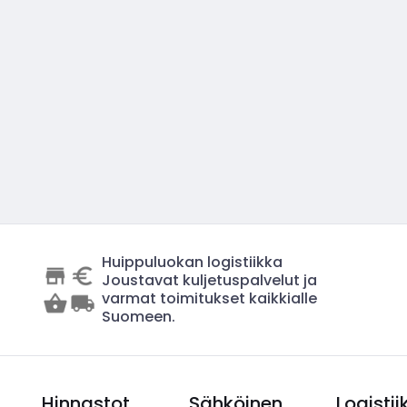
Huippuluokan logistiikka
Joustavat kuljetuspalvelut ja
varmat toimitukset kaikkialle
Suomeen.
Hinnastot
Sähköinen
Logistii