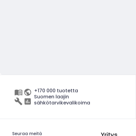
+170 000 tuotetta
Suomen laajin
sähkötarvikevalikoima
Seuraa meitä
Yritys