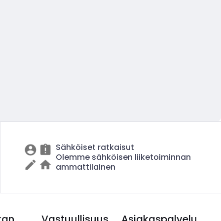
Sähköiset ratkaisut
Olemme sähköisen liiketoiminnan
ammattilainen
kan
Vastuullisuus
Asiakaspalvelu