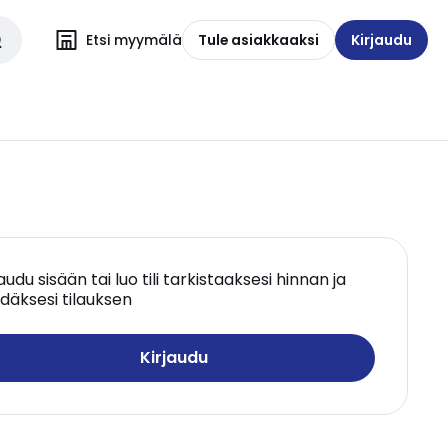
Etsi myymälä
Tule asiakkaaksi
Kirjaudu
jaudu sisään tai luo tili tarkistaaksesi hinnan ja
däksesi tilauksen
Kirjaudu