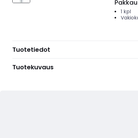
Pakkau
1
kpl
Vakiok
Tuotetiedot
Tuotekuvaus