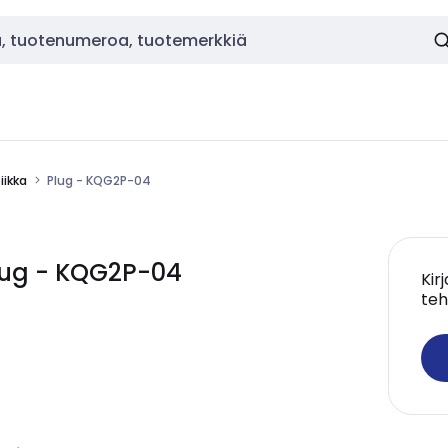
ikka
Plug - KQG2P-04
ug - KQG2P-04
Kir
teh