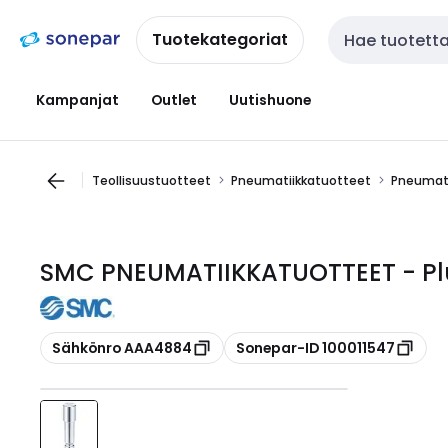
Siirry
Siirry
navigointiin
sisältöön
Tuotekategoriat
Haku
Kampanjat
Outlet
Uutishuone
Teollisuustuotteet
Pneumatiikkatuotteet
Pneumati
SMC PNEUMATIIKKATUOTTEET - Pl
Kopioi
Kopioi
Sähkönro AAA4884
Sonepar-ID 100011547