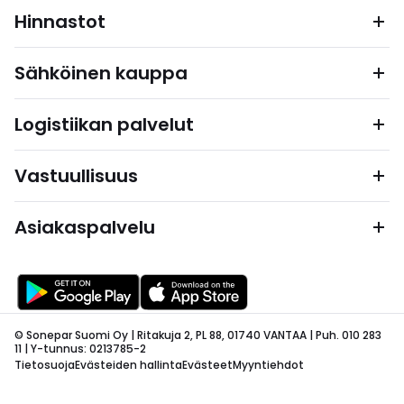
Hinnastot
Sähköinen kauppa
Logistiikan palvelut
Vastuullisuus
Asiakaspalvelu
© Sonepar Suomi Oy | Ritakuja 2, PL 88, 01740 VANTAA | Puh. 010 283
11 | Y-tunnus: 0213785-2
Tietosuoja
Evästeiden hallinta
Evästeet
Myyntiehdot