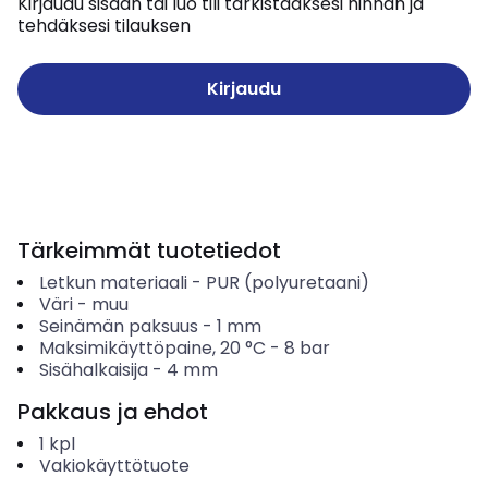
Kirjaudu sisään tai luo tili tarkistaaksesi hinnan ja
tehdäksesi tilauksen
Kirjaudu
Tärkeimmät tuotetiedot
Letkun materiaali
-
PUR (polyuretaani)
Väri
-
muu
Seinämän paksuus
-
1
mm
Maksimikäyttöpaine, 20 °C
-
8
bar
Sisähalkaisija
-
4
mm
Pakkaus ja ehdot
1
kpl
Vakiokäyttötuote