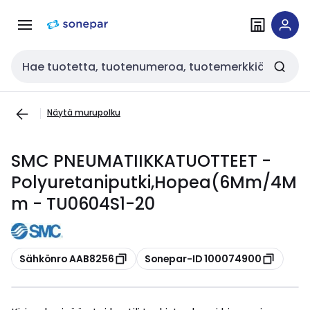
Siirry
Siirry
navigointiin
sisältöön
Haku
Näytä murupolku
SMC PNEUMATIIKKATUOTTEET -
Polyuretaniputki,Hopea(6Mm/4M
m - TU0604S1-20
Kopioi
Kopioi
Sähkönro AAB8256
Sonepar-ID 100074900