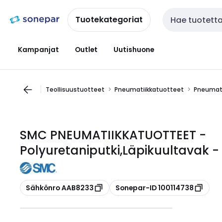
Siirry
Siirry
navigointiin
sisältöön
Tuotekategoriat
Haku
Kampanjat
Outlet
Uutishuone
Teollisuustuotteet
Pneumatiikkatuotteet
Pneumati
SMC PNEUMATIIKKATUOTTEET -
Polyuretaniputki,Läpikuultavak 
Kopioi
Kopioi
Sähkönro AAB8233
Sonepar-ID 100114738