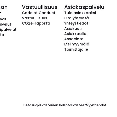
kan
Vastuullisuus
Asiakaspalvelu
t
Code of Conduct
Tule asiakkaaksi
Vastuullisuus
Ota yhteyttä
avat
CO2e-raportti
Yhteystiedot
lvelut
Asiakastili
ipalvelut
Asiakkaalle
to
Associate
Etsi myymälä
Toimittajalle
Tietosuoja
Evästeiden hallinta
Evästeet
Myyntiehdot