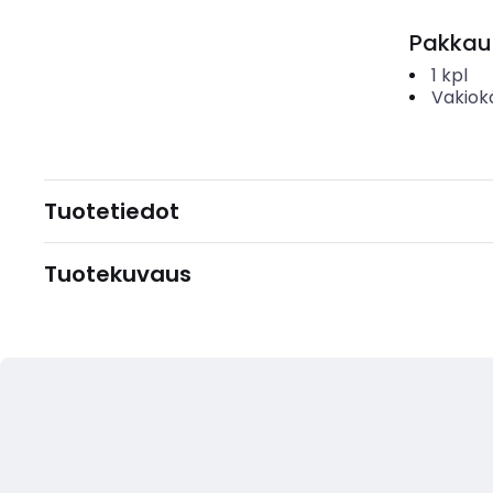
Pakkau
1
kpl
Vakiok
Tuotetiedot
Tuotekuvaus