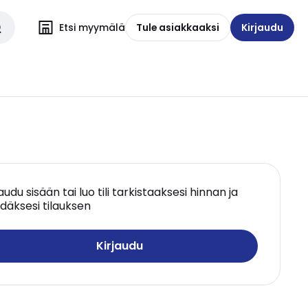
Etsi myymälä
Tule asiakkaaksi
Kirjaudu
jaudu sisään tai luo tili tarkistaaksesi hinnan ja
däksesi tilauksen
Kirjaudu