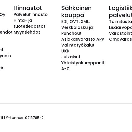
Hinnastot
Sähköinen
Logistii
kauppa
palvelu
 Oy
Palveluhinnasto
Hinta- ja
EDI, OVT, XML,
Toimitust
tuotetiedostot
Verkkolasku ja
Lisäarvopa
aehdot
Myyntiehdot
Punchout
Varastoint
Asiakasvarasto APP
Omavaras
Valintatyökalut
ct
UKK
ynnin
Julkaisut
Yhteistyökumppanit
se
A-Z
 11 | Y-tunnus: 0213785-2