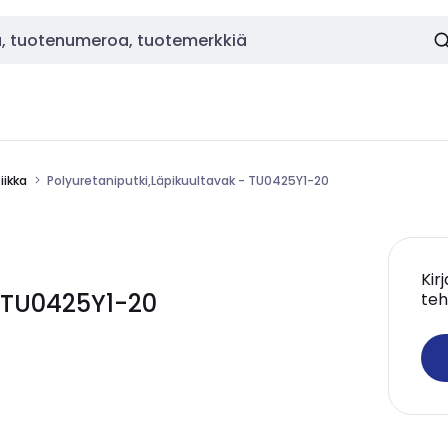
ikka
Polyuretaniputki,Läpikuultavak - TU0425Y1-20
Kir
- TU0425Y1-20
teh