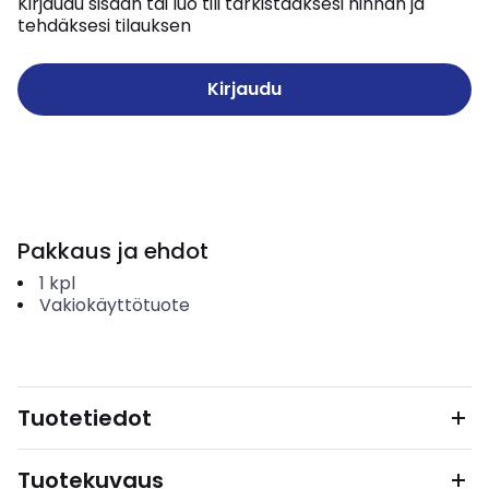
Kirjaudu sisään tai luo tili tarkistaaksesi hinnan ja
tehdäksesi tilauksen
Kirjaudu
Pakkaus ja ehdot
1
kpl
Vakiokäyttötuote
Tuotetiedot
Tuotekuvaus