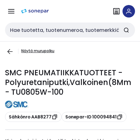
Siirry
Siirry
navigointiin
sisältöön
Haku
Näytä murupolku
SMC PNEUMATIIKKATUOTTEET -
Polyuretaniputki,Valkoinen(8Mm
- TU0805W-100
Kopioi
Kopioi
Sähkönro AAB8277
Sonepar-ID 100094841