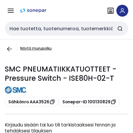
Siirry
Siirry
navigointiin
sisältöön
Haku
Näytä murupolku
SMC PNEUMATIIKKATUOTTEET -
Pressure Switch - ISE80H-02-T
Kopioi
Kopioi
Sähkönro AAA3526
Sonepar-ID 100130829
Kirjaudu sisään tai luo tili tarkistaaksesi hinnan ja
tehdäksesi tilauksen