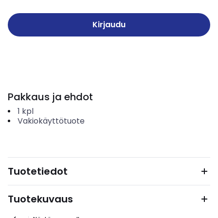
Kirjaudu
Pakkaus ja ehdot
1
kpl
Vakiokäyttötuote
Tuotetiedot
Tuotekuvaus