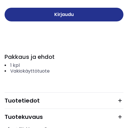
Kirjaudu
Pakkaus ja ehdot
1
kpl
Vakiokäyttötuote
Tuotetiedot
Tuotekuvaus