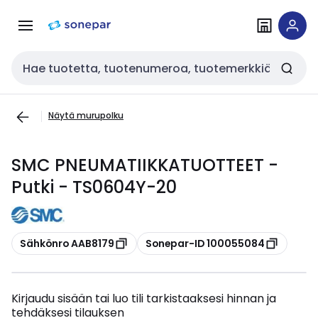
Siirry
Siirry
navigointiin
sisältöön
Haku
Näytä murupolku
SMC PNEUMATIIKKATUOTTEET -
Putki - TS0604Y-20
Kopioi
Kopioi
Sähkönro AAB8179
Sonepar-ID 100055084
Kirjaudu sisään tai luo tili tarkistaaksesi hinnan ja
tehdäksesi tilauksen