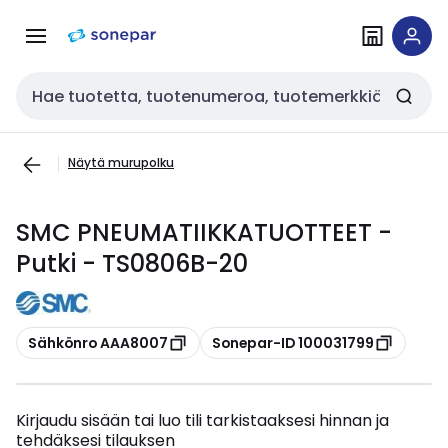
Siirry
Siirry
navigointiin
sisältöön
Haku
Näytä murupolku
SMC PNEUMATIIKKATUOTTEET -
Putki - TS0806B-20
Kopioi
Kopioi
Sähkönro AAA8007
Sonepar-ID 100031799
Kirjaudu sisään tai luo tili tarkistaaksesi hinnan ja
tehdäksesi tilauksen