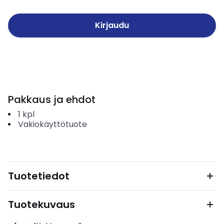
Kirjaudu
Pakkaus ja ehdot
1
kpl
Vakiokäyttötuote
Tuotetiedot
Tuotekuvaus