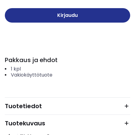
Kirjaudu
Pakkaus ja ehdot
1
kpl
Vakiokäyttötuote
Tuotetiedot
Tuotekuvaus