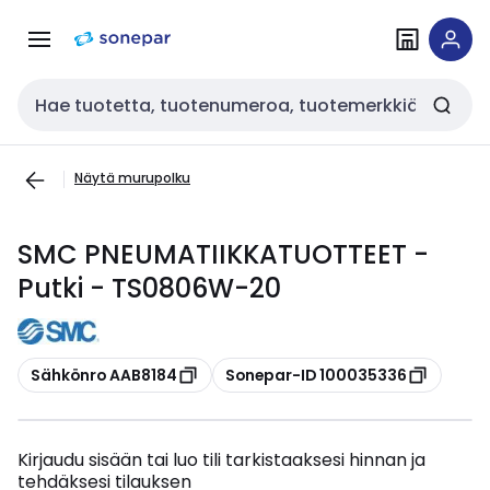
Siirry
Siirry
navigointiin
sisältöön
Haku
Näytä murupolku
SMC PNEUMATIIKKATUOTTEET -
Putki - TS0806W-20
Kopioi
Kopioi
Sähkönro AAB8184
Sonepar-ID 100035336
Kirjaudu sisään tai luo tili tarkistaaksesi hinnan ja
tehdäksesi tilauksen