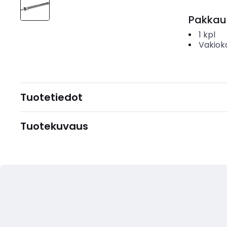
Pakkau
1
kpl
Vakiok
Tuotetiedot
Tuotekuvaus