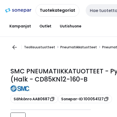
Siirry
Siirry
navigointiin
sisältöön
Tuotekategoriat
Haku
Kampanjat
Outlet
Uutishuone
Teollisuustuotteet
Pneumatiikkatuotteet
Pneumati
SMC PNEUMATIIKKATUOTTEET - Pyö
(Halk - CD85KN12-160-B
Kopioi
Kopioi
Sähkönro AAB0687
Sonepar-ID 100054127