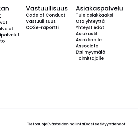
kan
Vastuullisuus
Asiakaspalvelu
t
Code of Conduct
Tule asiakkaaksi
Vastuullisuus
Ota yhteyttä
avat
CO2e-raportti
Yhteystiedot
lvelut
Asiakastili
ipalvelut
Asiakkaalle
to
Associate
Etsi myymälä
Toimittajalle
Tietosuoja
Evästeiden hallinta
Evästeet
Myyntiehdot