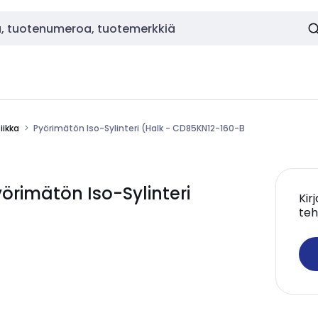
ikka
Pyörimätön Iso-Sylinteri (Halk - CD85KN12-160-B
rimätön Iso-Sylinteri
Kir
teh