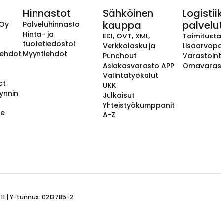
Hinnastot
Sähköinen
Logistii
kauppa
palvelu
 Oy
Palveluhinnasto
Hinta- ja
EDI, OVT, XML,
Toimitust
tuotetiedostot
Verkkolasku ja
Lisäarvopa
aehdot
Myyntiehdot
Punchout
Varastoint
Asiakasvarasto APP
Omavaras
Valintatyökalut
ct
UKK
ynnin
Julkaisut
Yhteistyökumppanit
se
A-Z
 11 | Y-tunnus: 0213785-2