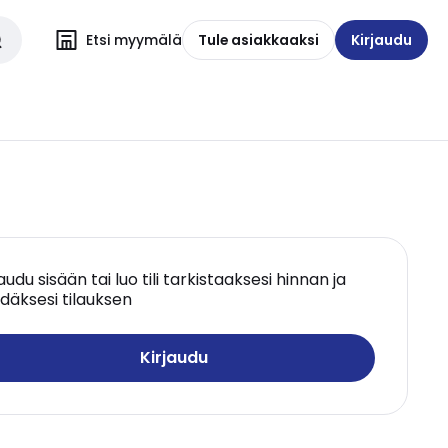
Etsi myymälä
Tule asiakkaaksi
Kirjaudu
jaudu sisään tai luo tili tarkistaaksesi hinnan ja
däksesi tilauksen
Kirjaudu