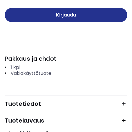
Kirjaudu
Pakkaus ja ehdot
1
kpl
Vakiokäyttötuote
Tuotetiedot
Tuotekuvaus