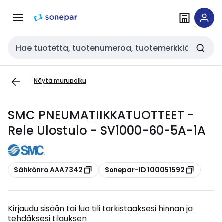
Siirry
Siirry
navigointiin
sisältöön
Haku
Näytä murupolku
SMC PNEUMATIIKKATUOTTEET -
Rele Ulostulo - SV1000-60-5A-1A
Kopioi
Kopioi
Sähkönro AAA7342
Sonepar-ID 100051592
Kirjaudu sisään tai luo tili tarkistaaksesi hinnan ja
tehdäksesi tilauksen