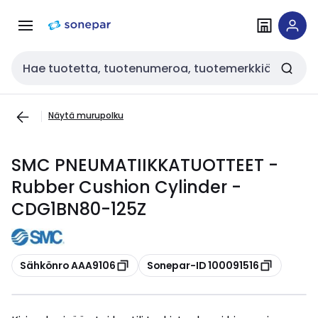
Siirry
Siirry
navigointiin
sisältöön
Haku
Näytä murupolku
SMC PNEUMATIIKKATUOTTEET -
Rubber Cushion Cylinder -
CDG1BN80-125Z
Kopioi
Kopioi
Sähkönro AAA9106
Sonepar-ID 100091516