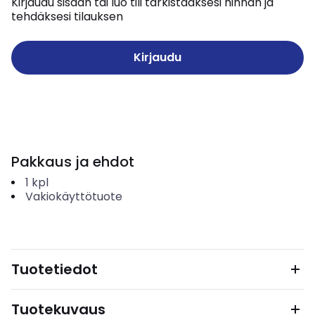
Kirjaudu sisään tai luo tili tarkistaaksesi hinnan ja
tehdäksesi tilauksen
Kirjaudu
Pakkaus ja ehdot
1
kpl
Vakiokäyttötuote
Tuotetiedot
Tuotekuvaus