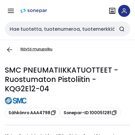
Siirry
Siirry
navigointiin
sisältöön
Haku
Näytä murupolku
SMC PNEUMATIIKKATUOTTEET -
Ruostumaton Pistoliitin -
KQG2E12-04
Kopioi
Kopioi
Sähkönro AAA4798
Sonepar-ID 100051281