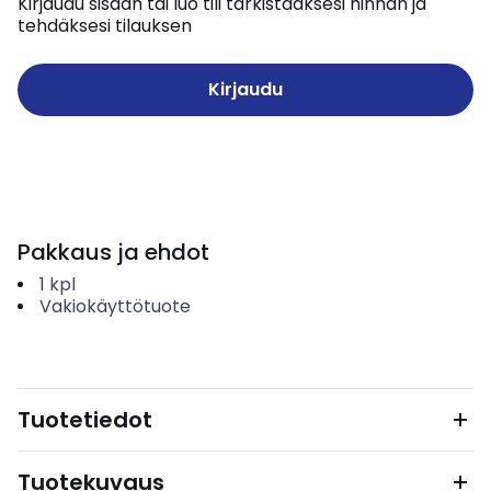
Kirjaudu sisään tai luo tili tarkistaaksesi hinnan ja
tehdäksesi tilauksen
Kirjaudu
Pakkaus ja ehdot
1
kpl
Vakiokäyttötuote
Tuotetiedot
Tuotekuvaus