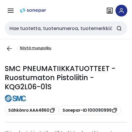
Siirry
Siirry
navigointiin
sisältöön
Haku
Näytä murupolku
SMC PNEUMATIIKKATUOTTEET -
Ruostumaton Pistoliitin -
KQG2L06-01S
Kopioi
Kopioi
Sähkönro AAA4860
Sonepar-ID 100090999