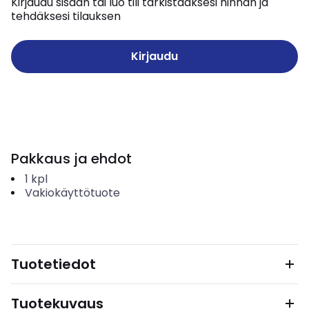
Kirjaudu sisään tai luo tili tarkistaaksesi hinnan ja
tehdäksesi tilauksen
Kirjaudu
Pakkaus ja ehdot
1
kpl
Vakiokäyttötuote
Tuotetiedot
Tuotekuvaus