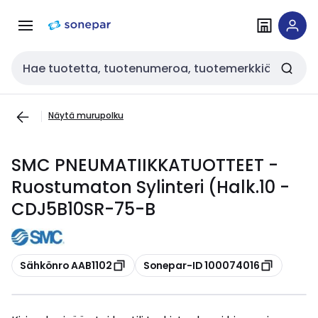
Siirry
Siirry
navigointiin
sisältöön
Haku
Näytä murupolku
SMC PNEUMATIIKKATUOTTEET -
Ruostumaton Sylinteri (Halk.10 -
CDJ5B10SR-75-B
Kopioi
Kopioi
Sähkönro AAB1102
Sonepar-ID 100074016