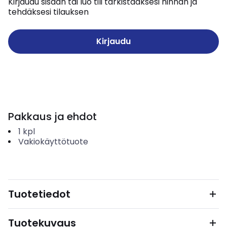
Kirjaudu sisään tai luo tili tarkistaaksesi hinnan ja
tehdäksesi tilauksen
Kirjaudu
Pakkaus ja ehdot
1
kpl
Vakiokäyttötuote
Tuotetiedot
Tuotekuvaus