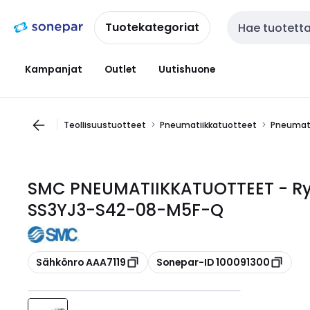
Siirry
Siirry
navigointiin
sisältöön
Tuotekategoriat
Haku
Kampanjat
Outlet
Uutishuone
Teollisuustuotteet
Pneumatiikkatuotteet
Pneumati
SMC PNEUMATIIKKATUOTTEET - R
SS3YJ3-S42-08-M5F-Q
Kopioi
Kopioi
Sähkönro AAA7119
Sonepar-ID 100091300