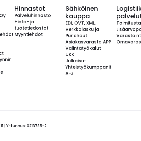
Hinnastot
Sähköinen
Logistii
kauppa
palvelu
 Oy
Palveluhinnasto
Hinta- ja
EDI, OVT, XML,
Toimitust
tuotetiedostot
Verkkolasku ja
Lisäarvopa
aehdot
Myyntiehdot
Punchout
Varastoint
Asiakasvarasto APP
Omavaras
Valintatyökalut
ct
UKK
ynnin
Julkaisut
Yhteistyökumppanit
se
A-Z
 11 | Y-tunnus: 0213785-2