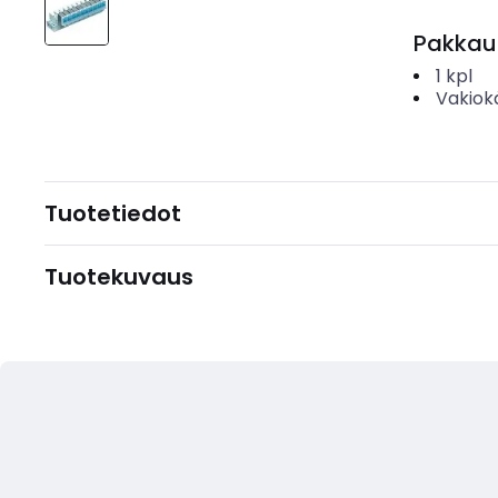
Pakkau
1
kpl
Vakiok
Tuotetiedot
Tuotekuvaus