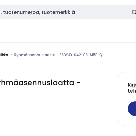
ikka
Ryhmäasennuslaatta - SS3YJ3-S42-08-M5F-Q
yhmäasennuslaatta -
Kir
teh