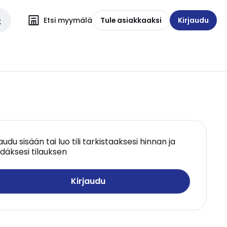
Etsi myymälä
Tule asiakkaaksi
Kirjaudu
jaudu sisään tai luo tili tarkistaaksesi hinnan ja
däksesi tilauksen
Kirjaudu