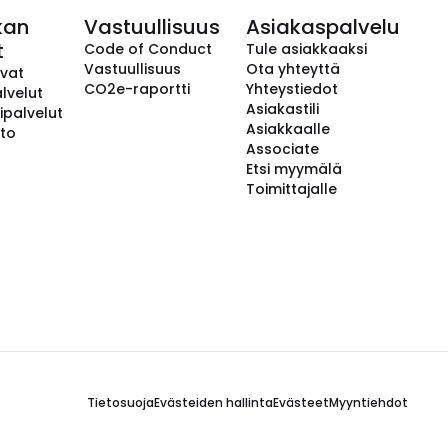
kan
Vastuullisuus
Asiakaspalvelu
t
Code of Conduct
Tule asiakkaaksi
Vastuullisuus
Ota yhteyttä
avat
CO2e-raportti
Yhteystiedot
lvelut
Asiakastili
ipalvelut
Asiakkaalle
to
Associate
Etsi myymälä
Toimittajalle
Tietosuoja
Evästeiden hallinta
Evästeet
Myyntiehdot