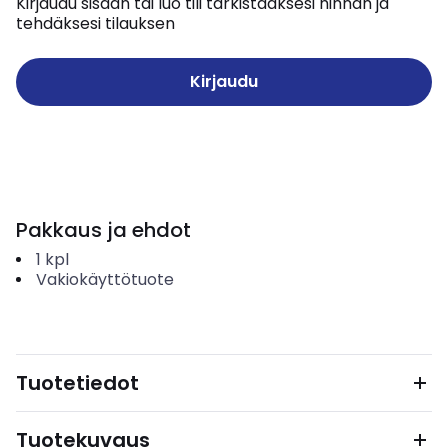
Kirjaudu sisään tai luo tili tarkistaaksesi hinnan ja
tehdäksesi tilauksen
Kirjaudu
Pakkaus ja ehdot
1
kpl
Vakiokäyttötuote
Tuotetiedot
Tuotekuvaus