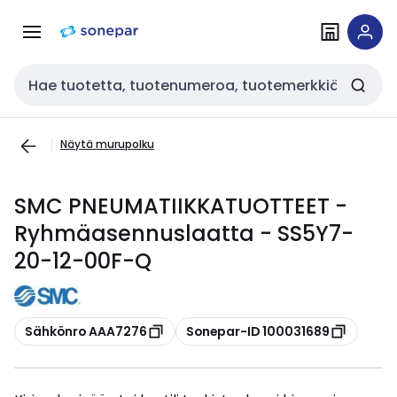
Siirry
Siirry
navigointiin
sisältöön
Haku
Näytä murupolku
SMC PNEUMATIIKKATUOTTEET -
Ryhmäasennuslaatta - SS5Y7-
20-12-00F-Q
Kopioi
Kopioi
Sähkönro AAA7276
Sonepar-ID 100031689