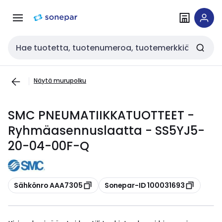
Siirry
Siirry
navigointiin
sisältöön
Haku
Näytä murupolku
SMC PNEUMATIIKKATUOTTEET -
Ryhmäasennuslaatta - SS5YJ5-
20-04-00F-Q
Kopioi
Kopioi
Sähkönro AAA7305
Sonepar-ID 100031693