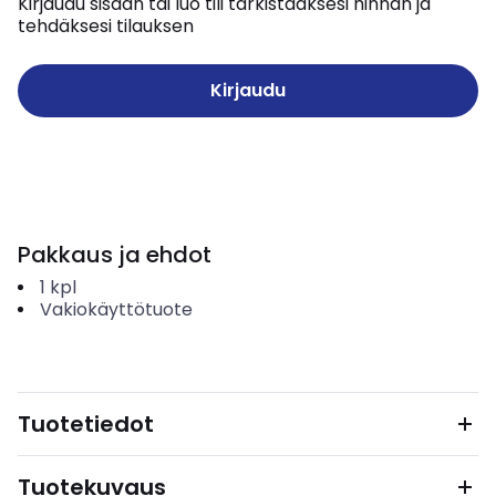
Kirjaudu sisään tai luo tili tarkistaaksesi hinnan ja
tehdäksesi tilauksen
Kirjaudu
Pakkaus ja ehdot
1
kpl
Vakiokäyttötuote
Tuotetiedot
Tuotekuvaus