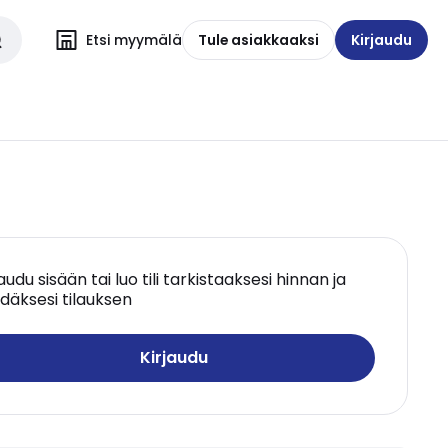
Etsi myymälä
Tule asiakkaaksi
Kirjaudu
jaudu sisään tai luo tili tarkistaaksesi hinnan ja
däksesi tilauksen
Kirjaudu