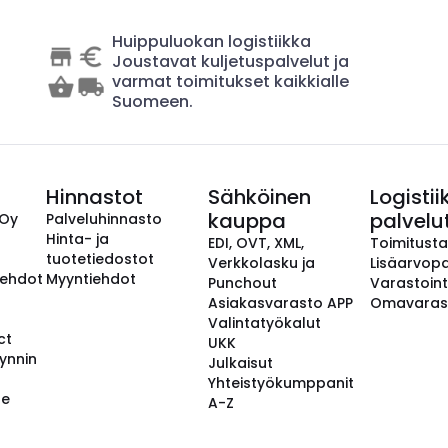
Huippuluokan logistiikka
Joustavat kuljetuspalvelut ja
varmat toimitukset kaikkialle
Suomeen.
Hinnastot
Sähköinen
Logistii
kauppa
palvelu
 Oy
Palveluhinnasto
Hinta- ja
EDI, OVT, XML,
Toimitust
tuotetiedostot
Verkkolasku ja
Lisäarvopa
aehdot
Myyntiehdot
Punchout
Varastoint
Asiakasvarasto APP
Omavaras
Valintatyökalut
ct
UKK
ynnin
Julkaisut
Yhteistyökumppanit
se
A-Z