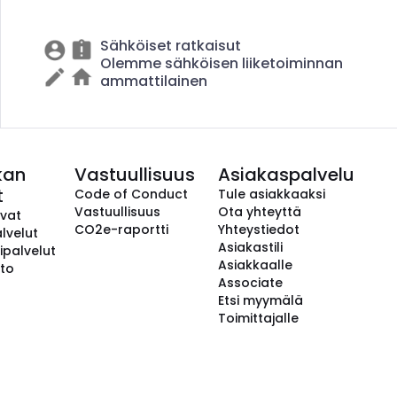
Sähköiset ratkaisut
Olemme sähköisen liiketoiminnan
ammattilainen
kan
Vastuullisuus
Asiakaspalvelu
t
Code of Conduct
Tule asiakkaaksi
Vastuullisuus
Ota yhteyttä
avat
CO2e-raportti
Yhteystiedot
lvelut
Asiakastili
ipalvelut
Asiakkaalle
to
Associate
Etsi myymälä
Toimittajalle