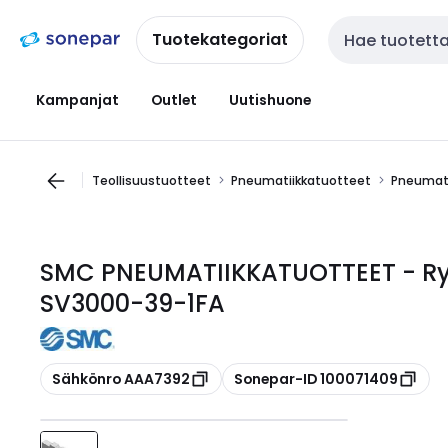
Siirry
Siirry
navigointiin
sisältöön
Tuotekategoriat
Haku
Kampanjat
Outlet
Uutishuone
Teollisuustuotteet
Pneumatiikkatuotteet
Pneumati
SMC PNEUMATIIKKATUOTTEET - R
SV3000-39-1FA
Kopioi
Kopioi
Sähkönro AAA7392
Sonepar-ID 100071409