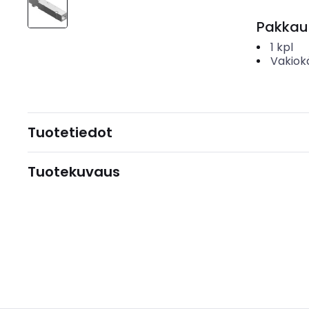
Pakkau
1
kpl
Vakiok
Tuotetiedot
Tuotekuvaus