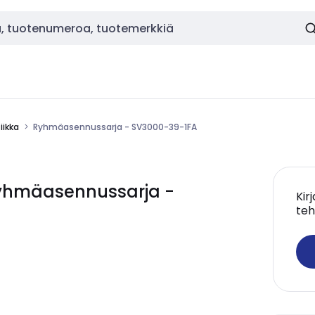
ikka
Ryhmäasennussarja - SV3000-39-1FA
yhmäasennussarja -
Kir
teh