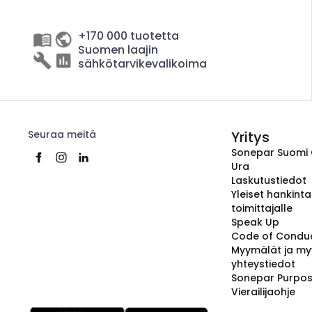
+170 000 tuotetta
Suomen laajin
sähkötarvikevalikoima
Seuraa meitä
Yritys
Sonepar Suomi
Ura
Laskutustiedot
Yleiset hankint
toimittajalle
Speak Up
Code of Condu
Myymälät ja my
yhteystiedot
Sonepar Purpo
Vierailijaohje