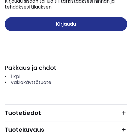
Kirjaudu sisään tai luo tili tarkistaaksesi hinnan ja
tehdäksesi tilauksen
Kirjaudu
Pakkaus ja ehdot
1
kpl
Vakiokäyttötuote
Tuotetiedot
Tuotekuvaus