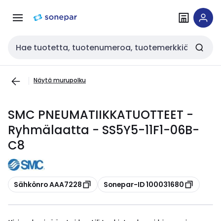
Siirry
Siirry
navigointiin
sisältöön
Haku
Näytä murupolku
SMC PNEUMATIIKKATUOTTEET -
Ryhmälaatta - SS5Y5-11F1-06B-
C8
Kopioi
Kopioi
Sähkönro AAA7228
Sonepar-ID 100031680