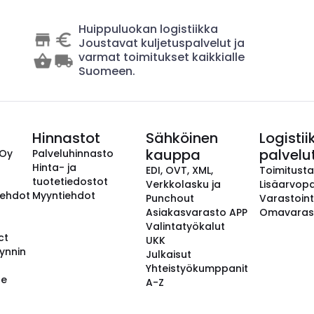
Huippuluokan logistiikka
Joustavat kuljetuspalvelut ja
varmat toimitukset kaikkialle
Suomeen.
Hinnastot
Sähköinen
Logistii
kauppa
palvelu
 Oy
Palveluhinnasto
Hinta- ja
EDI, OVT, XML,
Toimitust
tuotetiedostot
Verkkolasku ja
Lisäarvopa
aehdot
Myyntiehdot
Punchout
Varastoint
Asiakasvarasto APP
Omavaras
Valintatyökalut
ct
UKK
ynnin
Julkaisut
Yhteistyökumppanit
se
A-Z