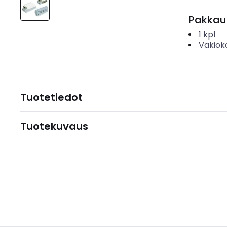
Pakkau
1
kpl
Vakiok
Tuotetiedot
Tuotekuvaus