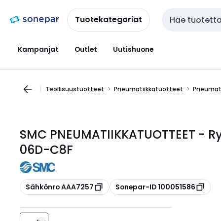
Siirry
Siirry
navigointiin
sisältöön
Tuotekategoriat
Haku
Kampanjat
Outlet
Uutishuone
Teollisuustuotteet
Pneumatiikkatuotteet
Pneumati
SMC PNEUMATIIKKATUOTTEET - Ry
06D-C8F
Kopioi
Kopioi
Sähkönro AAA7257
Sonepar-ID 100051586