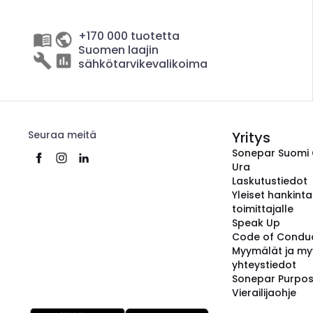
+170 000 tuotetta
Suomen laajin
sähkötarvikevalikoima
Seuraa meitä
Yritys
Sonepar Suomi
Ura
Laskutustiedot
Yleiset hankint
toimittajalle
Speak Up
Code of Condu
Myymälät ja my
yhteystiedot
Sonepar Purpo
Vierailijaohje