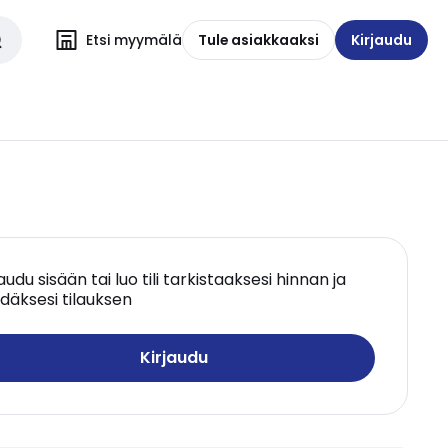
Etsi myymälä
Tule asiakkaaksi
Kirjaudu
jaudu sisään tai luo tili tarkistaaksesi hinnan ja
däksesi tilauksen
Kirjaudu