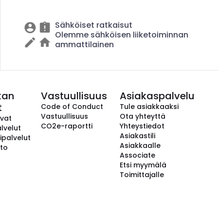
Sähköiset ratkaisut
Olemme sähköisen liiketoiminnan
ammattilainen
kan
Vastuullisuus
Asiakaspalvelu
t
Code of Conduct
Tule asiakkaaksi
Vastuullisuus
Ota yhteyttä
avat
CO2e-raportti
Yhteystiedot
lvelut
Asiakastili
ipalvelut
Asiakkaalle
to
Associate
Etsi myymälä
Toimittajalle