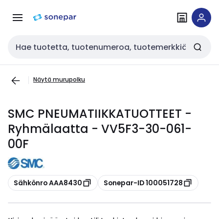
Siirry
Siirry
navigointiin
sisältöön
Haku
Näytä murupolku
SMC PNEUMATIIKKATUOTTEET -
Ryhmälaatta - VV5F3-30-061-
00F
Kopioi
Kopioi
Sähkönro AAA8430
Sonepar-ID 100051728