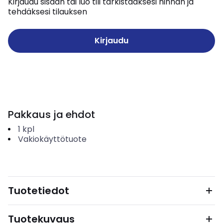
Kirjaudu sisään tai luo tili tarkistaaksesi hinnan ja
tehdäksesi tilauksen
Kirjaudu
Pakkaus ja ehdot
1
kpl
Vakiokäyttötuote
Tuotetiedot
Tuotekuvaus